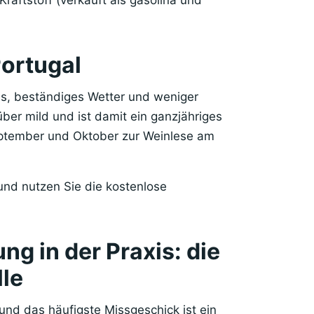
Kraftstoff (verkauft als gasolina und
Portugal
s, beständiges Wetter und weniger
über mild und ist damit ein ganzjähriges
eptember und Oktober zur Weinlese am
und nutzen Sie die kostenlose
ng in der Praxis: die
lle
und das häufigste Missgeschick ist ein