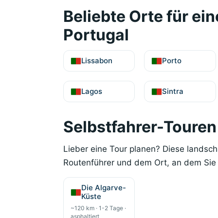
Beliebte Orte für ei
Portugal
Lissabon
Porto
Lagos
Sintra
Selbstfahrer-Touren 
Lieber eine Tour planen? Diese landsc
Routenführer und dem Ort, an dem Sie 
Die Algarve-
Küste
~120 km · 1-2 Tage ·
asphaltiert