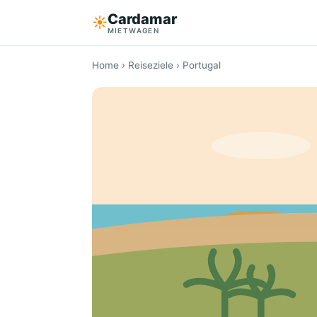
Cardamar
☀︎
MIETWAGEN
Home
›
Reiseziele
› Portugal