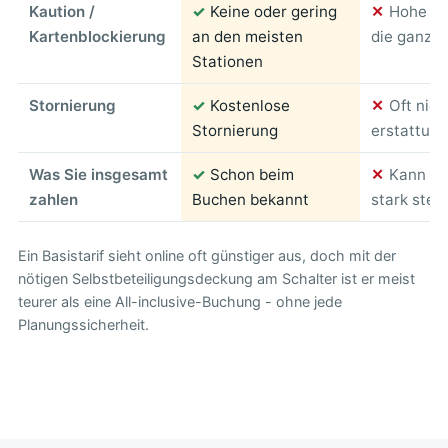
Kaution /
✓
Keine oder gering
✕
Hohe Bl
Kartenblockierung
an den meisten
die ganze 
Stationen
Stornierung
✓
Kostenlose
✕
Oft nich
Stornierung
erstattung
Was Sie insgesamt
✓
Schon beim
✕
Kann am
zahlen
Buchen bekannt
stark stei
Ein Basistarif sieht online oft günstiger aus, doch mit der
nötigen Selbstbeteiligungsdeckung am Schalter ist er meist
teurer als eine All-inclusive-Buchung - ohne jede
Planungssicherheit.