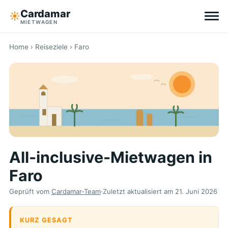
Cardamar
☀︎
MIETWAGEN
Reiseziele
Home
›
Reiseziele
› Faro
All-inclusive
Ohne Selbstbeteiligung
Tipps
All-inclusive-Mietwagen in
Über Cardamar
Faro
EN
DE
NL
Geprüft vom
Cardamar-Team
·
Zuletzt aktualisiert am
21. Juni 2026
KURZ GESAGT