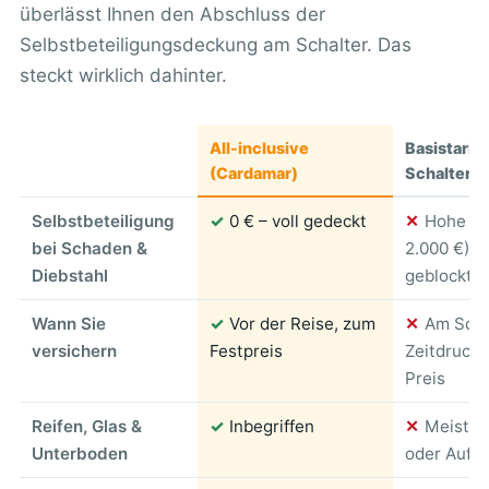
überlässt Ihnen den Abschluss der
Selbstbeteiligungsdeckung am Schalter. Das
steckt wirklich dahinter.
All-inclusive
Basistarif 
(Cardamar)
Schalterv
Selbstbeteiligung
✓
0 € – voll gedeckt
✕
Hohe SB
bei Schaden &
2.000 €), 
Diebstahl
geblockt
Wann Sie
✓
Vor der Reise, zum
✕
Am Scha
versichern
Festpreis
Zeitdruck, 
Preis
Reifen, Glas &
✓
Inbegriffen
✕
Meist a
Unterboden
oder Aufpr