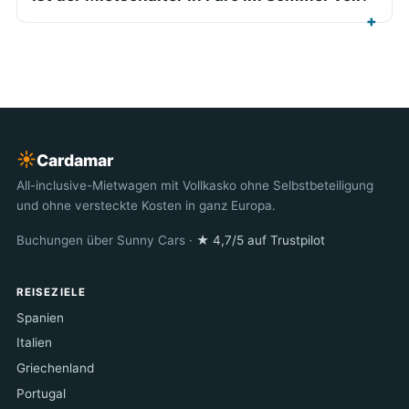
☀︎
Cardamar
All-inclusive-Mietwagen mit Vollkasko ohne Selbstbeteiligung
und ohne versteckte Kosten in ganz Europa.
Buchungen über Sunny Cars ·
★ 4,7/5 auf Trustpilot
REISEZIELE
Spanien
Italien
Griechenland
Portugal