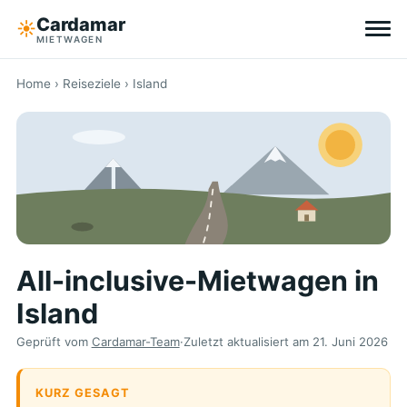
Cardamar
☀︎
MIETWAGEN
Reiseziele
Home
›
Reiseziele
› Island
All-inclusive
Ohne Selbstbeteiligung
Tipps
All-inclusive-Mietwagen in
Über Cardamar
Island
EN
DE
NL
Geprüft vom
Cardamar-Team
·
Zuletzt aktualisiert am
21. Juni 2026
KURZ GESAGT