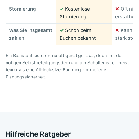
Stornierung
✓
Kostenlose
✕
Oft nich
Stornierung
erstattung
Was Sie insgesamt
✓
Schon beim
✕
Kann am
zahlen
Buchen bekannt
stark stei
Ein Basistarif sieht online oft günstiger aus, doch mit der
nötigen Selbstbeteiligungsdeckung am Schalter ist er meist
teurer als eine All-inclusive-Buchung - ohne jede
Planungssicherheit.
Hilfreiche Ratgeber