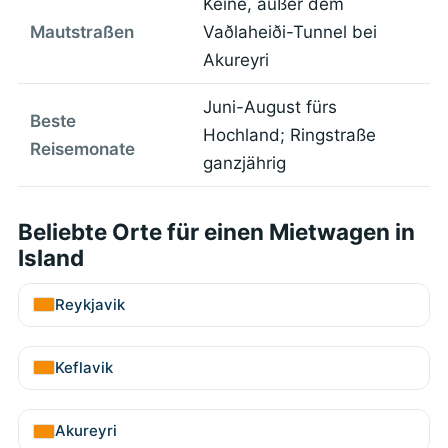
Keine, außer dem
Mautstraßen
Vaðlaheiði-Tunnel bei
Akureyri
Juni-August fürs
Beste
Hochland; Ringstraße
Reisemonate
ganzjährig
Beliebte Orte für einen Mietwagen in
Island
Reykjavik
Keflavik
Akureyri