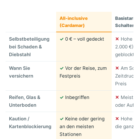
All-inclusive
Basistarif 
(Cardamar)
Schalterv
Selbstbeteiligung
✓
0 € – voll gedeckt
✕
Hohe SB
bei Schaden &
2.000 €), 
Diebstahl
geblockt
Wann Sie
✓
Vor der Reise, zum
✕
Am Scha
versichern
Festpreis
Zeitdruck, 
Preis
Reifen, Glas &
✓
Inbegriffen
✕
Meist a
Unterboden
oder Aufpr
Kaution /
✓
Keine oder gering
✕
Hohe Bl
Kartenblockierung
an den meisten
die ganze 
Stationen