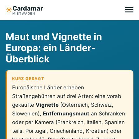
Cardamar
☀︎
MIETWAGEN
Reiseziele
Maut und Vignette in
Europa: ein Länder-
All-inclusive
Überblick
Ohne Selbstbeteiligung
KURZ GESAGT
Tipps
Europäische Länder erheben
Straßengebühren auf drei Arten: eine vorab
Über Cardamar
gekaufte
Vignette
(Österreich, Schweiz,
EN
DE
NL
Slowenien),
Entfernungsmaut
an Schranken
oder per Kamera (Frankreich, Italien, Spanien
teils, Portugal, Griechenland, Kroatien) oder