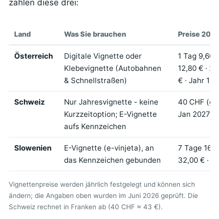
zählen diese drei:
Land
Was Sie brauchen
Preise 2026
Österreich
Digitale Vignette oder
1 Tag 9,60 
Klebevignette (Autobahnen
12,80 € · 2
& Schnellstraßen)
€ · Jahr 106
Schweiz
Nur Jahresvignette - keine
40 CHF (gü
Kurzzeitoption; E-Vignette
Jan 2027)
aufs Kennzeichen
Slowenien
E-Vignette (e-vinjeta), an
7 Tage 16,0
das Kennzeichen gebunden
32,00 € · Ja
Vignettenpreise werden jährlich festgelegt und können sich
ändern; die Angaben oben wurden im Juni 2026 geprüft. Die
Schweiz rechnet in Franken ab (40 CHF ≈ 43 €).