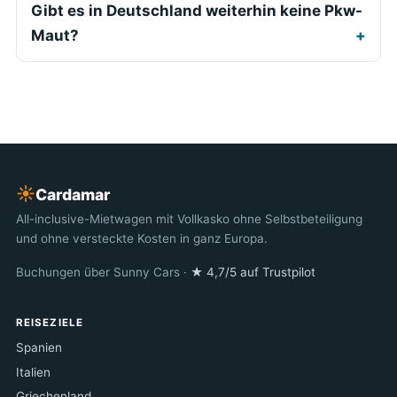
Gibt es in Deutschland weiterhin keine Pkw-
Maut?
☀︎
Cardamar
All-inclusive-Mietwagen mit Vollkasko ohne Selbstbeteiligung
und ohne versteckte Kosten in ganz Europa.
Buchungen über Sunny Cars ·
★ 4,7/5 auf Trustpilot
REISEZIELE
Spanien
Italien
Griechenland