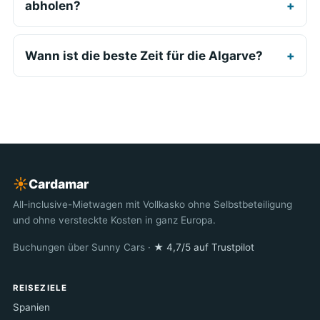
abholen?
Wann ist die beste Zeit für die Algarve?
☀︎
Cardamar
All-inclusive-Mietwagen mit Vollkasko ohne Selbstbeteiligung
und ohne versteckte Kosten in ganz Europa.
Buchungen über Sunny Cars ·
★ 4,7/5 auf Trustpilot
REISEZIELE
Spanien