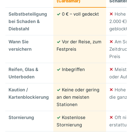
(Cardamar)
Schalterv
Selbstbeteiligung
✓
0 € – voll gedeckt
✕
Hohe SB
bei Schaden &
2.000 €), 
Diebstahl
geblockt
Wann Sie
✓
Vor der Reise, zum
✕
Am Scha
versichern
Festpreis
Zeitdruck, 
Preis
Reifen, Glas &
✓
Inbegriffen
✕
Meist a
Unterboden
oder Aufpr
Kaution /
✓
Keine oder gering
✕
Hohe Bl
Kartenblockierung
an den meisten
die ganze 
Stationen
Stornierung
✓
Kostenlose
✕
Oft nich
Stornierung
erstattung