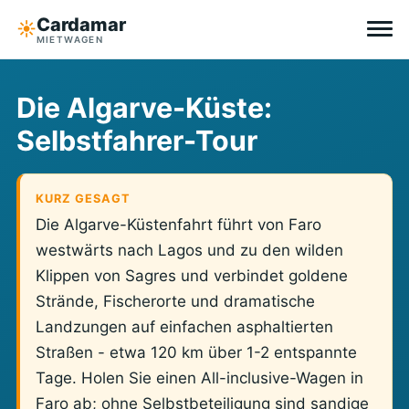
Cardamar
☀︎
MIETWAGEN
Reiseziele
Die Algarve-Küste:
Selbstfahrer-Tour
All-inclusive
Ohne Selbstbeteiligung
KURZ GESAGT
Die Algarve-Küstenfahrt führt von Faro
Tipps
westwärts nach Lagos und zu den wilden
Klippen von Sagres und verbindet goldene
Über Cardamar
Strände, Fischerorte und dramatische
Landzungen auf einfachen asphaltierten
EN
DE
NL
Straßen - etwa 120 km über 1-2 entspannte
Tage. Holen Sie einen All-inclusive-Wagen in
Faro ab; ohne Selbstbeteiligung sind sandige