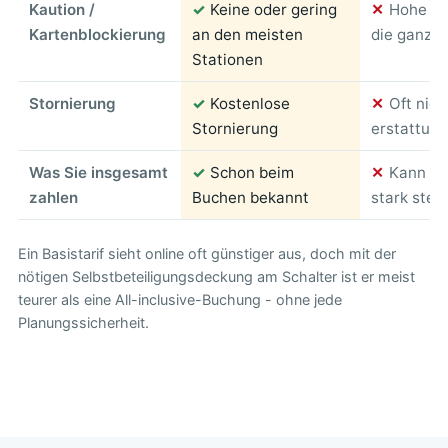
Kaution /
✓
Keine oder gering
✕
Hohe Bl
Kartenblockierung
an den meisten
die ganze 
Stationen
Stornierung
✓
Kostenlose
✕
Oft nich
Stornierung
erstattung
Was Sie insgesamt
✓
Schon beim
✕
Kann am
zahlen
Buchen bekannt
stark stei
Ein Basistarif sieht online oft günstiger aus, doch mit der
nötigen Selbstbeteiligungsdeckung am Schalter ist er meist
teurer als eine All-inclusive-Buchung - ohne jede
Planungssicherheit.