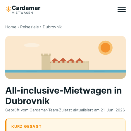
Cardamar
☀︎
MIETWAGEN
Reiseziele
Home
›
Reiseziele
› Dubrovnik
All-inclusive
Ohne Selbstbeteiligung
Tipps
All-inclusive-Mietwagen in
Über Cardamar
Dubrovnik
EN
DE
NL
Geprüft vom
Cardamar-Team
·
Zuletzt aktualisiert am
21. Juni 2026
KURZ GESAGT