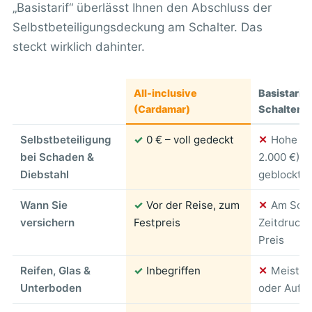
„Basistarif“ überlässt Ihnen den Abschluss der
Selbstbeteiligungsdeckung am Schalter. Das
steckt wirklich dahinter.
All-inclusive
Basistarif 
(Cardamar)
Schalterv
Selbstbeteiligung
✓
0 € – voll gedeckt
✕
Hohe SB
bei Schaden &
2.000 €), 
Diebstahl
geblockt
Wann Sie
✓
Vor der Reise, zum
✕
Am Scha
versichern
Festpreis
Zeitdruck, 
Preis
Reifen, Glas &
✓
Inbegriffen
✕
Meist a
Unterboden
oder Aufpr