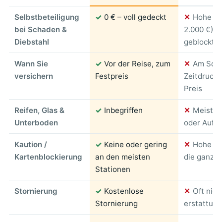
Selbstbeteiligung
✓
0 € – voll gedeckt
✕
Hohe SB
bei Schaden &
2.000 €), 
Diebstahl
geblockt
Wann Sie
✓
Vor der Reise, zum
✕
Am Scha
versichern
Festpreis
Zeitdruck, 
Preis
Reifen, Glas &
✓
Inbegriffen
✕
Meist a
Unterboden
oder Aufpr
Kaution /
✓
Keine oder gering
✕
Hohe Bl
Kartenblockierung
an den meisten
die ganze 
Stationen
Stornierung
✓
Kostenlose
✕
Oft nich
Stornierung
erstattung