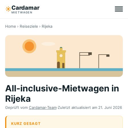
Cardamar
☀︎
MIETWAGEN
Reiseziele
Home
›
Reiseziele
› Rijeka
All-inclusive
Ohne Selbstbeteiligung
Tipps
All-inclusive-Mietwagen in
Über Cardamar
Rijeka
EN
DE
NL
Geprüft vom
Cardamar-Team
·
Zuletzt aktualisiert am
21. Juni 2026
KURZ GESAGT