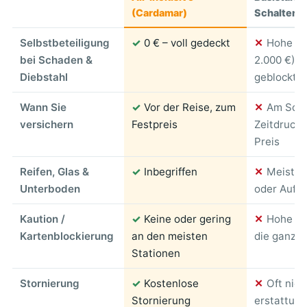
(Cardamar)
Schalterv
Selbstbeteiligung
✓
0 € – voll gedeckt
✕
Hohe SB
bei Schaden &
2.000 €), 
Diebstahl
geblockt
Wann Sie
✓
Vor der Reise, zum
✕
Am Scha
versichern
Festpreis
Zeitdruck, 
Preis
Reifen, Glas &
✓
Inbegriffen
✕
Meist a
Unterboden
oder Aufpr
Kaution /
✓
Keine oder gering
✕
Hohe Bl
Kartenblockierung
an den meisten
die ganze 
Stationen
Stornierung
✓
Kostenlose
✕
Oft nich
Stornierung
erstattung