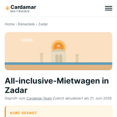
Cardamar
☀︎
MIETWAGEN
Reiseziele
Home
›
Reiseziele
› Zadar
All-inclusive
Ohne Selbstbeteiligung
Tipps
All-inclusive-Mietwagen in
Über Cardamar
Zadar
EN
DE
NL
Geprüft vom
Cardamar-Team
·
Zuletzt aktualisiert am
21. Juni 2026
KURZ GESAGT