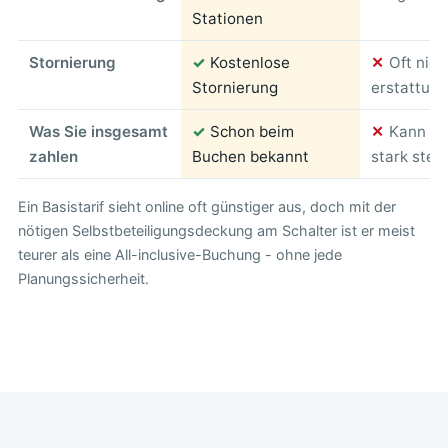
Stationen
Stornierung
✓
Kostenlose
✕
Oft nich
Stornierung
erstattung
Was Sie insgesamt
✓
Schon beim
✕
Kann am
zahlen
Buchen bekannt
stark stei
Ein Basistarif sieht online oft günstiger aus, doch mit der
nötigen Selbstbeteiligungsdeckung am Schalter ist er meist
teurer als eine All-inclusive-Buchung - ohne jede
Planungssicherheit.