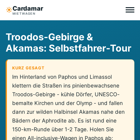
Cardamar
☀︎
MIETWAGEN
Reiseziele
Troodos-Gebirge &
Akamas: Selbstfahrer-Tour
All-inclusive
Ohne Selbstbeteiligung
KURZ GESAGT
Im Hinterland von Paphos und Limassol
Tipps
klettern die Straßen ins pinienbewachsene
Troodos-Gebirge - kühle Dörfer, UNESCO-
Über Cardamar
bemalte Kirchen und der Olymp - und fallen
dann zur wilden Halbinsel Akamas nahe den
EN
DE
NL
Bädern der Aphrodite ab. Es ist rund eine
150-km-Runde über 1-2 Tage. Holen Sie
einen All-inclusive-Wagen in Paphos ab;