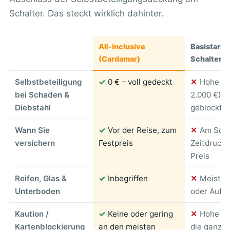
Schalter. Das steckt wirklich dahinter.
All-inclusive
Basistarif 
(Cardamar)
Schalterv
Selbstbeteiligung
✓
0 € – voll gedeckt
✕
Hohe SB
bei Schaden &
2.000 €), 
Diebstahl
geblockt
Wann Sie
✓
Vor der Reise, zum
✕
Am Scha
versichern
Festpreis
Zeitdruck, 
Preis
Reifen, Glas &
✓
Inbegriffen
✕
Meist a
Unterboden
oder Aufpr
Kaution /
✓
Keine oder gering
✕
Hohe Bl
Kartenblockierung
an den meisten
die ganze 