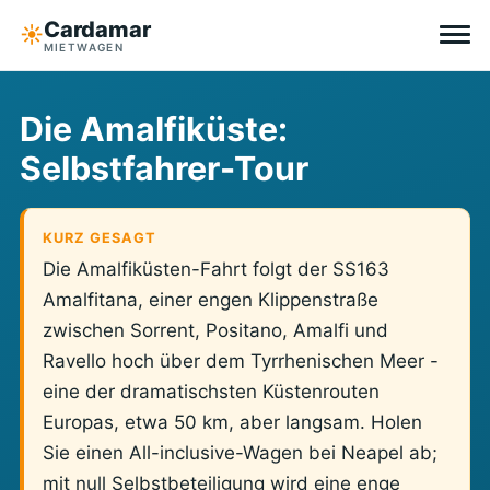
Cardamar
☀︎
MIETWAGEN
Reiseziele
Die Amalfiküste:
Selbstfahrer-Tour
All-inclusive
Ohne Selbstbeteiligung
KURZ GESAGT
Die Amalfiküsten-Fahrt folgt der SS163
Tipps
Amalfitana, einer engen Klippenstraße
zwischen Sorrent, Positano, Amalfi und
Über Cardamar
Ravello hoch über dem Tyrrhenischen Meer -
eine der dramatischsten Küstenrouten
EN
DE
NL
Europas, etwa 50 km, aber langsam. Holen
Sie einen All-inclusive-Wagen bei Neapel ab;
mit null Selbstbeteiligung wird eine enge