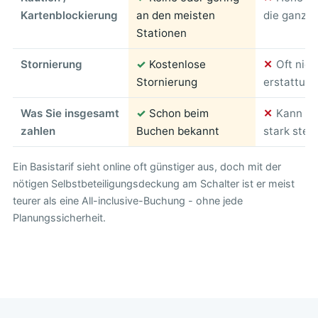
Kartenblockierung
an den meisten
die ganze 
Stationen
Stornierung
✓
Kostenlose
✕
Oft nich
Stornierung
erstattung
Was Sie insgesamt
✓
Schon beim
✕
Kann am
zahlen
Buchen bekannt
stark stei
Ein Basistarif sieht online oft günstiger aus, doch mit der
nötigen Selbstbeteiligungsdeckung am Schalter ist er meist
teurer als eine All-inclusive-Buchung - ohne jede
Planungssicherheit.