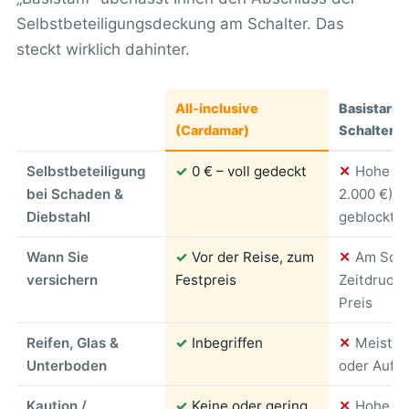
Selbstbeteiligungsdeckung am Schalter. Das
steckt wirklich dahinter.
All-inclusive
Basistarif 
(Cardamar)
Schalterv
Selbstbeteiligung
✓
0 € – voll gedeckt
✕
Hohe SB
bei Schaden &
2.000 €), 
Diebstahl
geblockt
Wann Sie
✓
Vor der Reise, zum
✕
Am Scha
versichern
Festpreis
Zeitdruck, 
Preis
Reifen, Glas &
✓
Inbegriffen
✕
Meist a
Unterboden
oder Aufpr
Kaution /
✓
Keine oder gering
✕
Hohe Bl