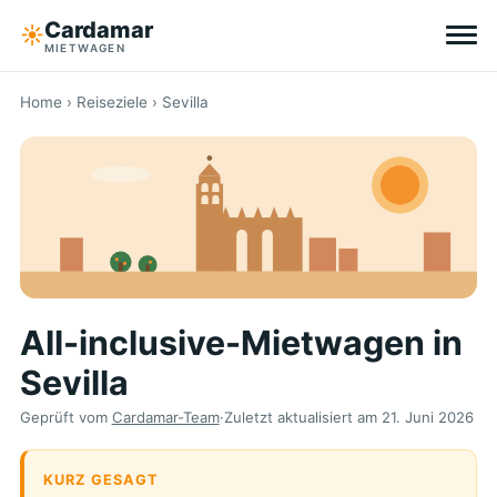
Cardamar
☀︎
MIETWAGEN
Reiseziele
Home
›
Reiseziele
› Sevilla
All-inclusive
Ohne Selbstbeteiligung
Tipps
All-inclusive-Mietwagen in
Über Cardamar
Sevilla
EN
DE
NL
Geprüft vom
Cardamar-Team
·
Zuletzt aktualisiert am
21. Juni 2026
KURZ GESAGT