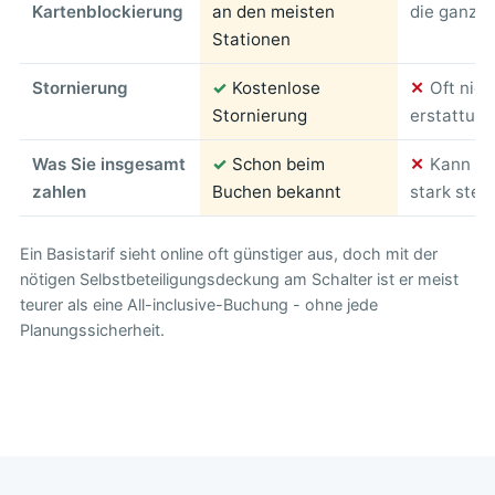
Kartenblockierung
an den meisten
die ganze 
Stationen
Stornierung
✓
Kostenlose
✕
Oft nich
Stornierung
erstattung
Was Sie insgesamt
✓
Schon beim
✕
Kann am
zahlen
Buchen bekannt
stark stei
Ein Basistarif sieht online oft günstiger aus, doch mit der
nötigen Selbstbeteiligungsdeckung am Schalter ist er meist
teurer als eine All-inclusive-Buchung - ohne jede
Planungssicherheit.