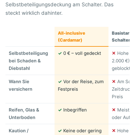
Selbstbeteiligungsdeckung am Schalter. Das
steckt wirklich dahinter.
All-inclusive
Basistarif 
(Cardamar)
Schalterv
Selbstbeteiligung
✓
0 € – voll gedeckt
✕
Hohe SB
bei Schaden &
2.000 €), 
Diebstahl
geblockt
Wann Sie
✓
Vor der Reise, zum
✕
Am Scha
versichern
Festpreis
Zeitdruck, 
Preis
Reifen, Glas &
✓
Inbegriffen
✕
Meist a
Unterboden
oder Aufpr
Kaution /
✓
Keine oder gering
✕
Hohe Bl