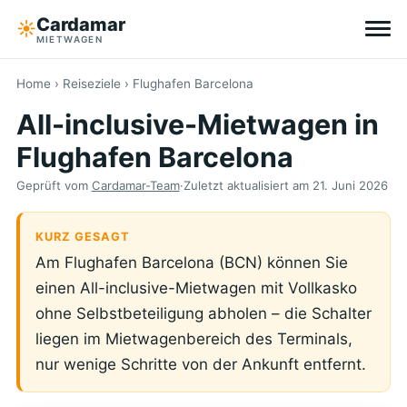
Cardamar
☀︎
MIETWAGEN
Reiseziele
Home
›
Reiseziele
› Flughafen Barcelona
All-inclusive-Mietwagen in
All-inclusive
Flughafen Barcelona
Ohne Selbstbeteiligung
Geprüft vom
Cardamar-Team
·
Zuletzt aktualisiert am
21. Juni 2026
Tipps
KURZ GESAGT
Am Flughafen Barcelona (BCN) können Sie
Über Cardamar
einen All-inclusive-Mietwagen mit Vollkasko
ohne Selbstbeteiligung abholen – die Schalter
EN
DE
NL
liegen im Mietwagenbereich des Terminals,
nur wenige Schritte von der Ankunft entfernt.