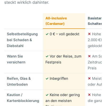
steckt wirklich dahinter.
All-inclusive
Basistarif 
(Cardamar)
Schalterv
Selbstbeteiligung
✓
0 € – voll gedeckt
✕
Hohe SB
bei Schaden &
2.000 €), 
Diebstahl
geblockt
Wann Sie
✓
Vor der Reise, zum
✕
Am Scha
versichern
Festpreis
Zeitdruck, 
Preis
Reifen, Glas &
✓
Inbegriffen
✕
Meist a
Unterboden
oder Aufpr
Kaution /
✓
Keine oder gering
✕
Hohe Bl
Kartenblockierung
an den meisten
die ganze 