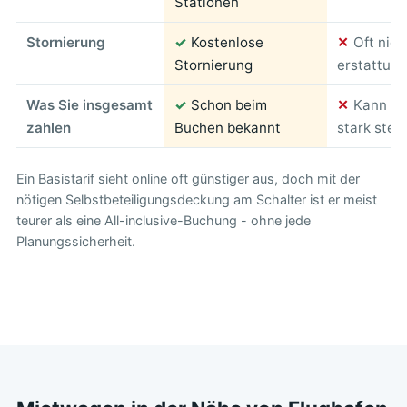
Stationen
Stornierung
✓
Kostenlose
✕
Oft nich
Stornierung
erstattung
Was Sie insgesamt
✓
Schon beim
✕
Kann am
zahlen
Buchen bekannt
stark stei
Ein Basistarif sieht online oft günstiger aus, doch mit der
nötigen Selbstbeteiligungsdeckung am Schalter ist er meist
teurer als eine All-inclusive-Buchung - ohne jede
Planungssicherheit.