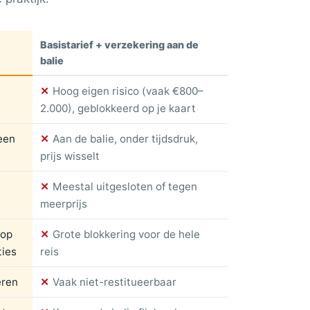
Basistarief + verzekering aan de
balie
✕
Hoog eigen risico (vaak €800–
2.000), geblokkeerd op je kaart
 een
✕
Aan de balie, onder tijdsdruk,
prijs wisselt
✕
Meestal uitgesloten of tegen
meerprijs
 op
✕
Grote blokkering voor de hele
ties
reis
eren
✕
Vaak niet-restitueerbaar