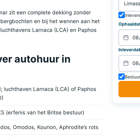
amar zit een complete dekking zonder
Inlever
 de bergbochten en bij het wennen aan het
Ophaaldat
de luchthavens Larnaca (LCA) en Paphos
Inleverdat
er autohuur in
Bestuur
; luchthaven Larnaca (LCA) of Paphos
O)
S (erfenis van het Britse bestuur)
dos, Omodos, Kourion, Aphrodite’s rots