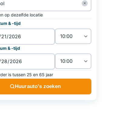
✕
en op dezelfde locatie
um & -tijd
um & -tijd
der is tussen 25 en 65 jaar
Huurauto’s zoeken