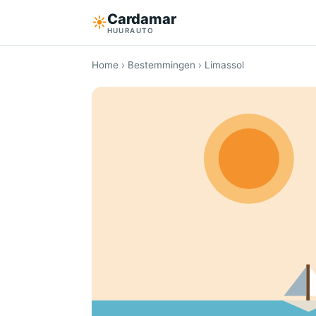
Cardamar
☀︎
HUURAUTO
Home
›
Bestemmingen
› Limassol