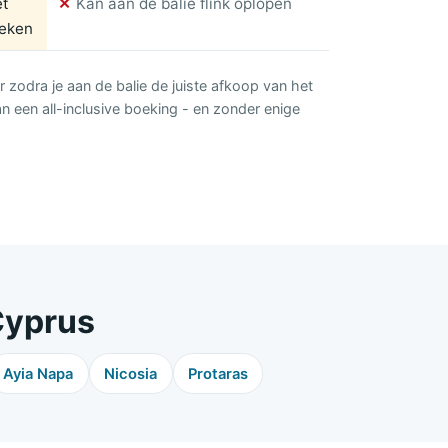
et
✕
Kan aan de balie flink oplopen
eken
r zodra je aan de balie de juiste afkoop van het
an een all-inclusive boeking - en zonder enige
Cyprus
Ayia Napa
Nicosia
Protaras