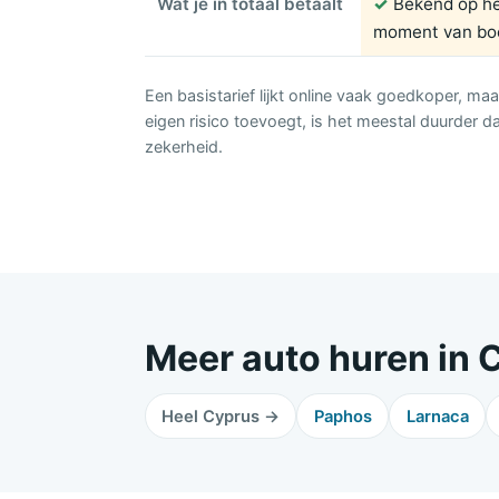
Wat je in totaal betaalt
✓
Bekend op h
moment van bo
Een basistarief lijkt online vaak goedkoper, maa
eigen risico toevoegt, is het meestal duurder d
zekerheid.
Meer auto huren in 
Heel Cyprus →
Paphos
Larnaca