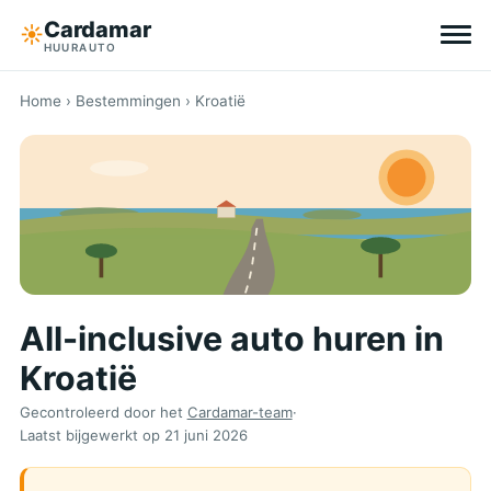
Cardamar
☀︎
HUURAUTO
Bestemmingen
Home
›
Bestemmingen
› Kroatië
All-inclusive
Zonder eigen risico
Tips
All-inclusive auto huren in
Over Cardamar
Kroatië
EN
DE
NL
Gecontroleerd door het
Cardamar-team
·
Laatst bijgewerkt op
21 juni 2026