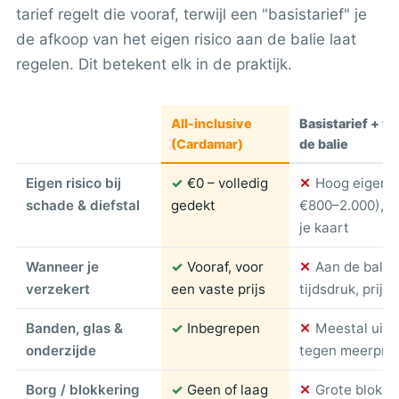
tarief regelt die vooraf, terwijl een "basistarief" je
de afkoop van het eigen risico aan de balie laat
regelen. Dit betekent elk in de praktijk.
All-inclusive
Basistarief + v
(Cardamar)
de balie
Eigen risico bij
✓
€0 – volledig
✕
Hoog eigen r
schade & diefstal
gedekt
€800–2.000), g
je kaart
Wanneer je
✓
Vooraf, voor
✕
Aan de balie
verzekert
een vaste prijs
tijdsdruk, prijs 
Banden, glas &
✓
Inbegrepen
✕
Meestal uitg
onderzijde
tegen meerprij
Borg / blokkering
✓
Geen of laag
✕
Grote blokke