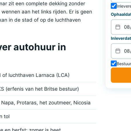
amar zit een complete dekking zonder
Inlever
het wennen aan het links rijden. Er is geen
Ophaaldat
 kan in de stad of op de luchthaven
Inleverdat
er autohuur in
Bestuur
 of luchthaven Larnaca (LCA)
S (erfenis van het Britse bestuur)
 Napa, Protaras, het zoutmeer, Nicosia
 tol
e en herfst; zomer is heet