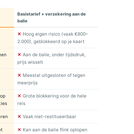
Basistarief + verzekering aan de
balie
✕
Hoog eigen risico (vaak €800–
2.000), geblokkeerd op je kaart
 een
✕
Aan de balie, onder tijdsdruk,
prijs wisselt
✕
Meestal uitgesloten of tegen
meerprijs
 op
✕
Grote blokkering voor de hele
ties
reis
eren
✕
Vaak niet-restitueerbaar
et
✕
Kan aan de balie flink oplopen