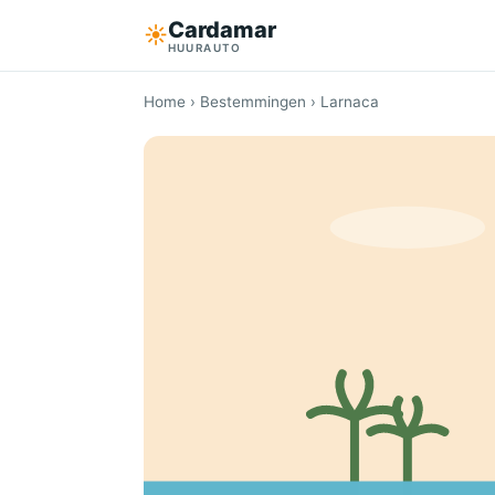
Cardamar
☀︎
HUURAUTO
Home
›
Bestemmingen
› Larnaca