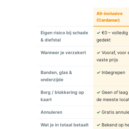
All-inclusive
(Cardamar)
Eigen risico bij schade
✓
€0 – volledig
& diefstal
gedekt
Wanneer je verzekert
✓
Vooraf, voor
vaste prijs
Banden, glas &
✓
Inbegrepen
onderzijde
Borg / blokkering op
✓
Geen of laag
kaart
de meeste loca
Annuleren
✓
Gratis annul
Wat je in totaal betaalt
✓
Bekend op h