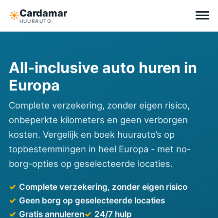
Cardamar
☀︎
HUURAUTO
Bestemmingen
All-inclusive auto huren in
All-inclusive
Europa
Zonder eigen risico
Complete verzekering, zonder eigen risico,
onbeperkte kilometers en geen verborgen
Tips
kosten. Vergelijk en boek huurauto’s op
topbestemmingen in heel Europa - met no-
Over Cardamar
borg-opties op geselecteerde locaties.
EN
DE
NL
Complete verzekering, zonder eigen risico
Geen borg op geselecteerde locaties
Gratis annuleren
24/7 hulp