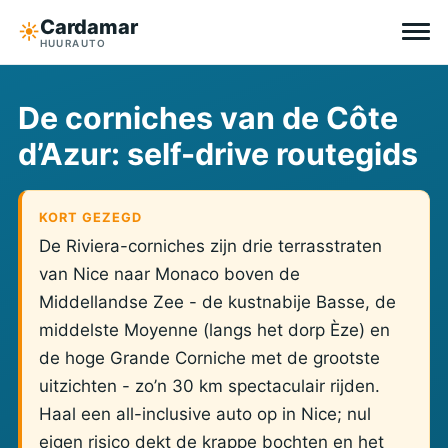
Cardamar
☀︎
HUURAUTO
Bestemmingen
De corniches van de Côte
d’Azur: self-drive routegids
All-inclusive
Zonder eigen risico
KORT GEZEGD
De Riviera-corniches zijn drie terrasstraten
Tips
van Nice naar Monaco boven de
Middellandse Zee - de kustnabije Basse, de
Over Cardamar
middelste Moyenne (langs het dorp Èze) en
de hoge Grande Corniche met de grootste
EN
DE
NL
uitzichten - zo’n 30 km spectaculair rijden.
Haal een all-inclusive auto op in Nice; nul
eigen risico dekt de krappe bochten en het