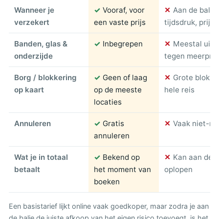
Wanneer je
✓
Vooraf, voor
✕
Aan de balie
verzekert
een vaste prijs
tijdsdruk, prijs 
Banden, glas &
✓
Inbegrepen
✕
Meestal uitg
onderzijde
tegen meerprij
Borg / blokkering
✓
Geen of laag
✕
Grote blokke
op kaart
op de meeste
hele reis
locaties
Annuleren
✓
Gratis
✕
Vaak niet-re
annuleren
Wat je in totaal
✓
Bekend op
✕
Kan aan de ba
betaalt
het moment van
oplopen
boeken
Een basistarief lijkt online vaak goedkoper, maar zodra je aan
de balie de juiste afkoop van het eigen risico toevoegt, is het