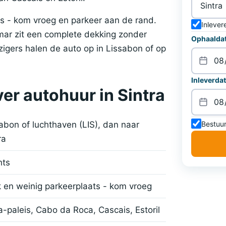
ars - kom vroeg en parkeer aan de rand.
Inlever
amar zit een complete dekking zonder
Ophaaldat
eizigers halen de auto op in Lissabon of op
Inleverdat
er autohuur in Sintra
Bestuur
abon of luchthaven (LIS), dan naar
ra
hts
 en weinig parkeerplaats - kom vroeg
-paleis, Cabo da Roca, Cascais, Estoril