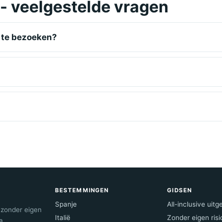
 - veelgestelde vragen
o te bezoeken?
BESTEMMINGEN
GIDSEN
Spanje
All-inclusive uitg
 zonder eigen
Italië
Zonder eigen risi
a.