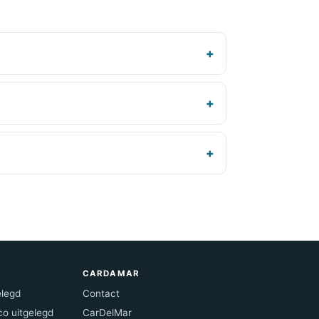
CARDAMAR
elegd
Contact
co uitgelegd
CarDelMar