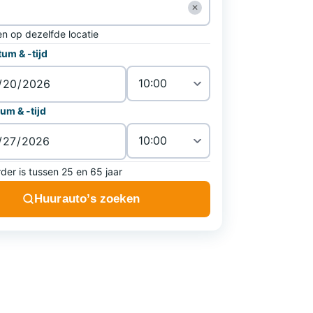
✕
en op dezelfde locatie
um & -tijd
um & -tijd
der is tussen 25 en 65 jaar
Huurauto’s zoeken