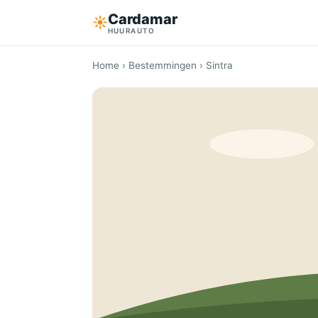
Cardamar
☀︎
HUURAUTO
Home
›
Bestemmingen
› Sintra