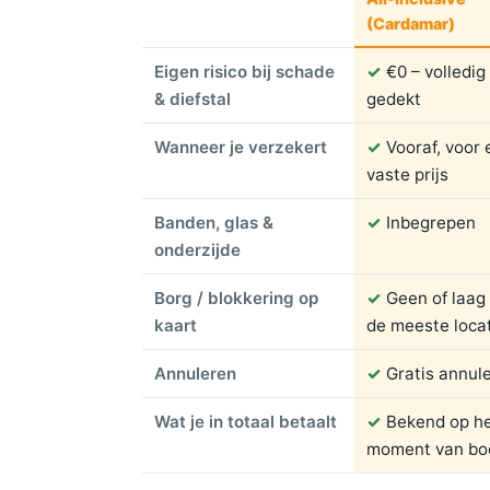
(Cardamar)
Eigen risico bij schade
✓
€0 – volledig
& diefstal
gedekt
Wanneer je verzekert
✓
Vooraf, voor
vaste prijs
Banden, glas &
✓
Inbegrepen
onderzijde
Borg / blokkering op
✓
Geen of laag
kaart
de meeste loca
Annuleren
✓
Gratis annul
Wat je in totaal betaalt
✓
Bekend op h
moment van bo