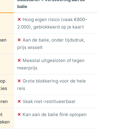
balie
✕
Hoog eigen risico (vaak €800–
2.000), geblokkeerd op je kaart
 een
✕
Aan de balie, onder tijdsdruk,
prijs wisselt
✕
Meestal uitgesloten of tegen
meerprijs
 op
✕
Grote blokkering voor de hele
ties
reis
eren
✕
Vaak niet-restitueerbaar
et
✕
Kan aan de balie flink oplopen
eken