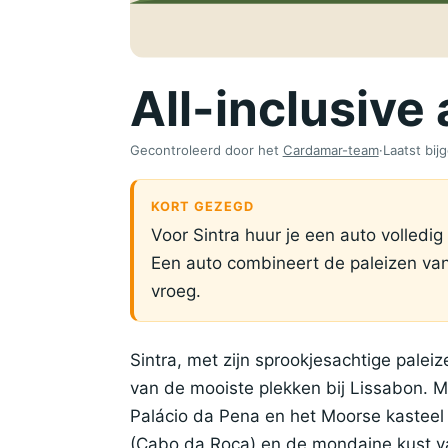
All-inclusive 
Gecontroleerd door het
Cardamar-team
·
Laatst bi
KORT GEZEGD
Voor Sintra huur je een auto volledig
Een auto combineert de paleizen van 
vroeg.
Sintra, met zijn sprookjesachtige palei
van de mooiste plekken bij Lissabon. Me
Palácio da Pena en het Moorse kasteel
(Cabo da Roca) en de mondaine kust va