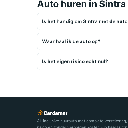
Auto huren in Sintra
Is het handig om Sintra met de aut
Waar haal ik de auto op?
Is het eigen risico echt nul?
☀︎
Cardamar
All-inclusive huurauto met complete verzekering,
risico en zonder verborgen kosten - in heel Europ