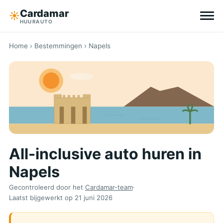
Cardamar
☀︎
HUURAUTO
Bestemmingen
Home
›
Bestemmingen
› Napels
All-inclusive
Zonder eigen risico
Tips
All-inclusive auto huren in
Over Cardamar
Napels
EN
DE
NL
Gecontroleerd door het
Cardamar-team
·
Laatst bijgewerkt op
21 juni 2026