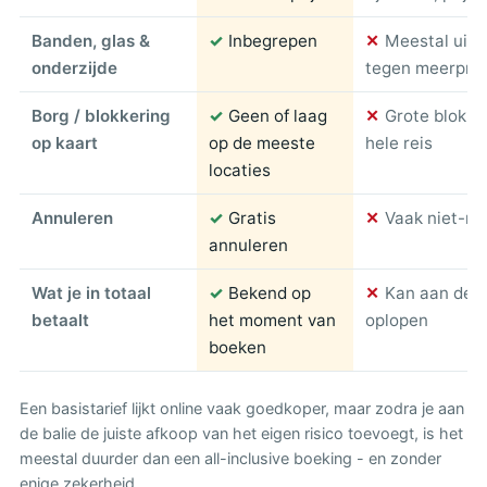
Banden, glas &
✓
Inbegrepen
✕
Meestal uitg
onderzijde
tegen meerprij
Borg / blokkering
✓
Geen of laag
✕
Grote blokke
op kaart
op de meeste
hele reis
locaties
Annuleren
✓
Gratis
✕
Vaak niet-re
annuleren
Wat je in totaal
✓
Bekend op
✕
Kan aan de ba
betaalt
het moment van
oplopen
boeken
Een basistarief lijkt online vaak goedkoper, maar zodra je aan
de balie de juiste afkoop van het eigen risico toevoegt, is het
meestal duurder dan een all-inclusive boeking - en zonder
enige zekerheid.