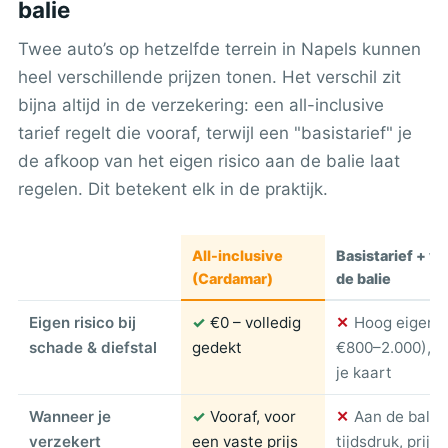
balie
Twee auto’s op hetzelfde terrein in Napels kunnen
heel verschillende prijzen tonen. Het verschil zit
bijna altijd in de verzekering: een all-inclusive
tarief regelt die vooraf, terwijl een "basistarief" je
de afkoop van het eigen risico aan de balie laat
regelen. Dit betekent elk in de praktijk.
All-inclusive
Basistarief + v
(Cardamar)
de balie
Eigen risico bij
✓
€0 – volledig
✕
Hoog eigen r
schade & diefstal
gedekt
€800–2.000), g
je kaart
Wanneer je
✓
Vooraf, voor
✕
Aan de balie
verzekert
een vaste prijs
tijdsdruk, prijs 