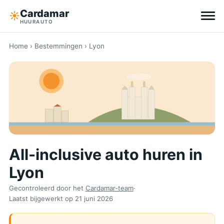
Cardamar
☀︎
HUURAUTO
Bestemmingen
Home
›
Bestemmingen
› Lyon
All-inclusive
Zonder eigen risico
Tips
All-inclusive auto huren in
Over Cardamar
Lyon
EN
DE
NL
Gecontroleerd door het
Cardamar-team
·
Laatst bijgewerkt op
21 juni 2026