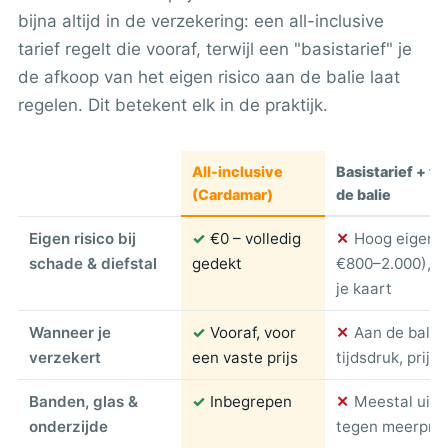
bijna altijd in de verzekering: een all-inclusive
tarief regelt die vooraf, terwijl een "basistarief" je
de afkoop van het eigen risico aan de balie laat
regelen. Dit betekent elk in de praktijk.
All-inclusive
Basistarief + v
(Cardamar)
de balie
Eigen risico bij
✓
€0 – volledig
✕
Hoog eigen r
schade & diefstal
gedekt
€800–2.000), g
je kaart
Wanneer je
✓
Vooraf, voor
✕
Aan de balie
verzekert
een vaste prijs
tijdsdruk, prijs 
Banden, glas &
✓
Inbegrepen
✕
Meestal uitg
onderzijde
tegen meerprij