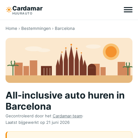
Cardamar
☀︎
HUURAUTO
Bestemmingen
Home
›
Bestemmingen
› Barcelona
All-inclusive
Zonder eigen risico
Tips
All-inclusive auto huren in
Over Cardamar
Barcelona
EN
DE
NL
Gecontroleerd door het
Cardamar-team
·
Laatst bijgewerkt op
21 juni 2026