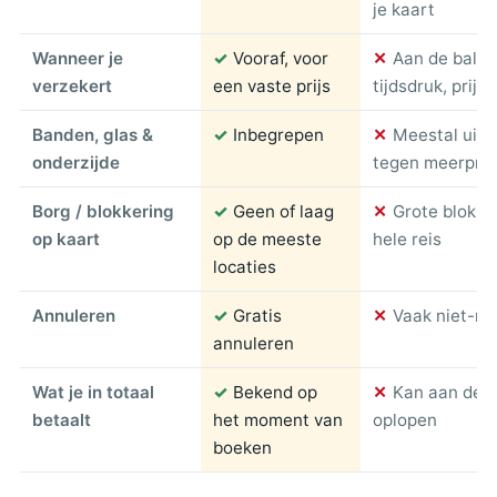
je kaart
Wanneer je
✓
Vooraf, voor
✕
Aan de balie
verzekert
een vaste prijs
tijdsdruk, prijs 
Banden, glas &
✓
Inbegrepen
✕
Meestal uitg
onderzijde
tegen meerprij
Borg / blokkering
✓
Geen of laag
✕
Grote blokke
op kaart
op de meeste
hele reis
locaties
Annuleren
✓
Gratis
✕
Vaak niet-re
annuleren
Wat je in totaal
✓
Bekend op
✕
Kan aan de ba
betaalt
het moment van
oplopen
boeken